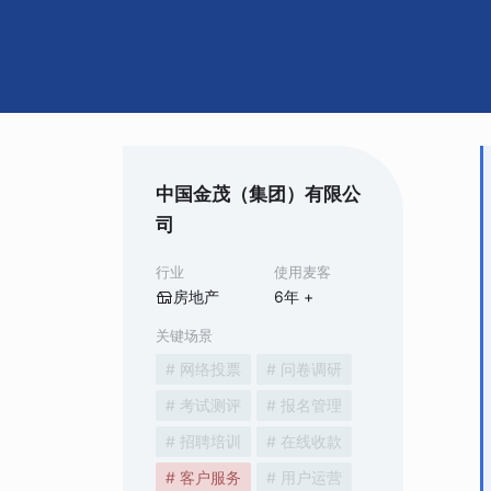
中国金茂（集团）有限公
司
行业
使用麦客
房地产
6
年 +
关键场景
# 网络投票
# 问卷调研
# 考试测评
# 报名管理
# 招聘培训
# 在线收款
# 客户服务
# 用户运营